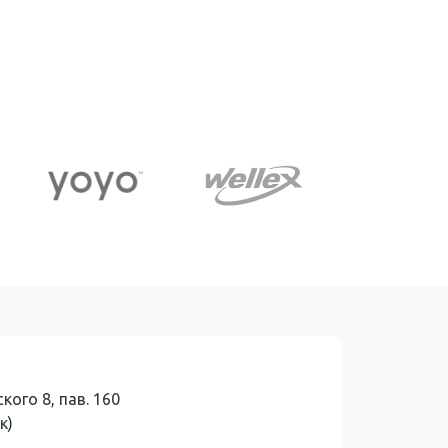
кого 8, пав. 160
к)