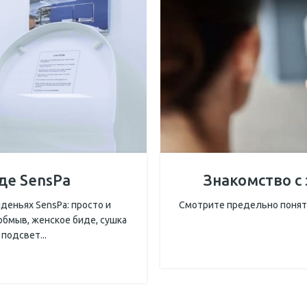
де SensPa
Знакомство с
деньях SensPa: просто и
Смотрите предельно понят
обмыв, женское биде, сушка
подсвет...