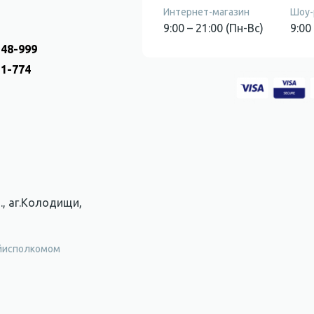
Интернет-магазин
Шоу-
9:00 – 21:00 (Пн-Вс)
9:00
-48-999
31-774
., аг.Колодищи,
айисполкомом